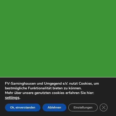
FV-Sarninghausen und Umgegend e.V. nutzt Cookies, um
bestmögliche Funktionalität bieten zu können.
Mehr über unsere genutzten cookies erfahren Sie hier:
settings
.
GDPR C
Ok, einverstanden
Ablehnen
Einstellungen