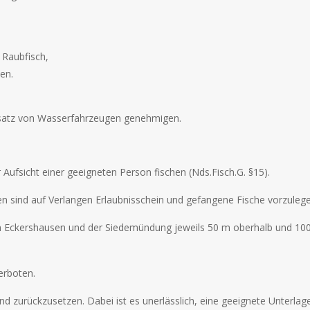
 Raubfisch,
en.
nsatz von Wasserfahrzeugen genehmigen.
 Aufsicht einer geeigneten Person fischen (Nds.Fisch.G. §15).
n sind auf Verlangen Erlaubnisschein und gefangene Fische vorzulege
n in Eckershausen und der Siedemündung jeweils 50 m oberhalb und 1
erboten.
 zurückzusetzen. Dabei ist es unerlässlich, eine geeignete Unterlage