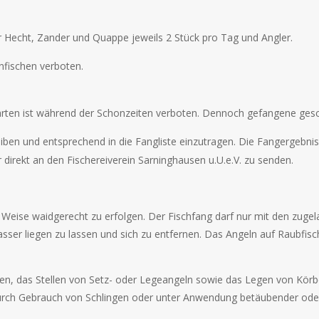
ür Hecht, Zander und Quappe jeweils 2 Stück pro Tag und Angler.
nnfischen verboten.
harten ist während der Schonzeiten verboten. Dennoch gefangene ges
iben und entsprechend in die Fangliste einzutragen. Die Fangergebnis
irekt an den Fischereiverein Sarninghausen u.U.e.V. zu senden.
r Weise waidgerecht zu erfolgen. Der Fischfang darf nur mit den zug
ser liegen zu lassen und sich zu entfernen. Das Angeln auf Raubfisc
sen, das Stellen von Setz- oder Legeangeln sowie das Legen von Kör
urch Gebrauch von Schlingen oder unter Anwendung betäubender oder 