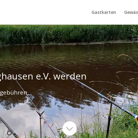
Gastkarten
Gewäs
ghausen e.V. werden
tsgebühren
