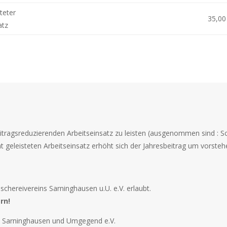
teter
35,00
atz
eitragsreduzierenden Arbeitseinsatz zu leisten (ausgenommen sind : S
ht geleisteten Arbeitseinsatz erhöht sich der Jahresbeitrag um vorste
ischereivereins Sarninghausen u.U. e.V. erlaubt.
rn!
n Sarninghausen und Umgegend e.V.