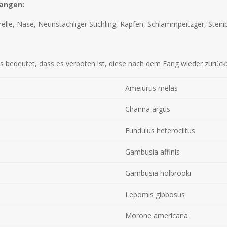
fangen:
elle, Nase, Neunstachliger Stichling, Rapfen, Schlammpeitzger, Steinb
das bedeutet, dass es verboten ist, diese nach dem Fang wieder zurüc
Ameiurus melas
Channa argus
Fundulus heteroclitus
Gambusia affinis
Gambusia holbrooki
Lepomis gibbosus
Morone americana