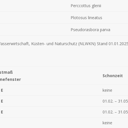
Perccottus glenii
Plotosus lineatus
Pseudorasbora parva
 Wasserwirtschaft, Küsten- und Naturschutz (NLWKN) Stand 01.01.202
estmaß
Schonzeit
mefenster
m
E
keine
m
E
01.02. – 31.05
m
E
01.02. – 31.05
keine