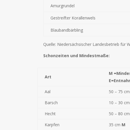
Amurgrundel
Gestreifter Korallenwels
Blaubandbärbling
Quelle: Niedersächsischer Landesbetrieb für
Schonzeiten und Mindestmaße:
M =Mind
Art
E=Entnah
Aal
50 – 75 c
Barsch
10 – 30 c
Hecht
50 – 80 c
Karpfen
35 cm
M