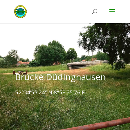
Brücke Düdinghausen
52°34’53.24‘‘ N 8°58’35.76 E